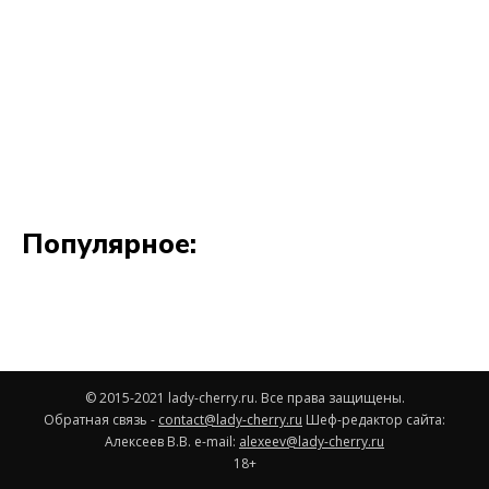
© 2015-2021 lady-cherry.ru. Все права защищены.
Обратная связь -
contact@lady-cherry.ru
Шеф-редактор сайта:
Алексеев В.В. e-mail:
alexeev@lady-cherry.ru
18+