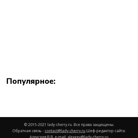
© 2015-2021 lady-cherry.ru. Все права защищены.
Обратная связь -
contact@lady-cherry.ru
Шеф-редактор сайта:
Алексеев В.В. e-mail:
alexeev@lady-cherry.ru