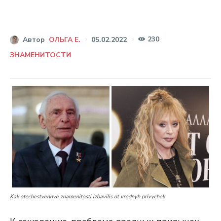
230
05.02.2022
Автор
ОЛЬГА Е.
ЗНАМЕНИТОСТИ
Kak otechestvennye znamenitosti izbavilis ot vrednyh privychek