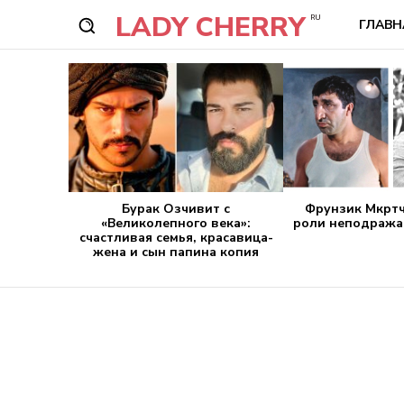
LADY CHERRY
RU
ГЛАВН
Бурак Озчивит с
Фрунзик Мкртч
«Великолепного века»:
роли неподража
счастливая семья, красавица-
жена и сын папина копия