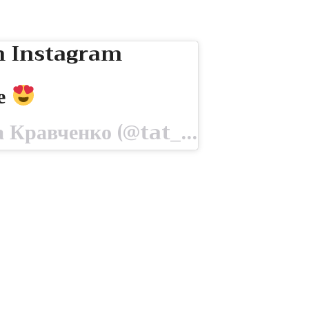
n Instagram
те
A post shared by Татьяна Кравченко (@tat_kravchenko) on Jul 10, 2020 at 2:04am PDT