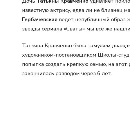
Дочь
Татьяны Кравченко
удивляет покло
известную актрису, едва ли не близнец 
Гербачевская
ведет непубличный образ ж
звезды сериала «Сваты» мы всё же нашли
Татьяна Кравченко была замужем дважды
художником-постановщиком Школы-студии
попытка создать крепкую семью, на этот
закончилась разводом через 6 лет.