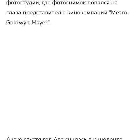
фотостудии, где фотоснимок попался на
глаза представителю кинокомпании “Metro-
Goldwyn-Mayer”.
А уже спустя год Ава снилась в киноленте