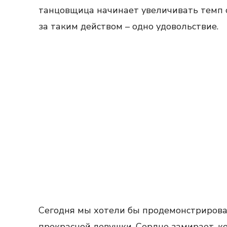
танцовщица начинает увеличивать темп с
за таким действом – одно удовольствие.
Сегодня мы хотели бы продемонстрирова
прекрасной девушки. Сердце замирает, к