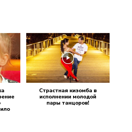
ка
Страстная кизомба в
рение
исполнении молодой
о
пары танцоров!
рило