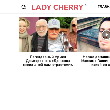
LADY CHERRY
RU
ГЛАВН
Легендарный Армен
Новое домашне
Джигарханян: «До конца
Максима Галкин
своих дней жил страстями».
какой он 