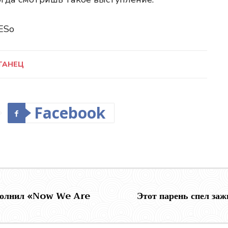
1ESo
ТАНЕЦ
Facebook
сполнил «Now We Are
Этот парень спел за