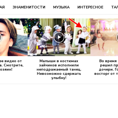
АЯ
ЗНАМЕНИТОСТИ
МУЗЫКА
ИНТЕРЕСНОЕ
ТА
е видео от
Малыши в костюмах
Во время
а. Смотрите,
зайчиков исполнили
решил пр
хозяин!
неподражаемый танец.
дочери. Г
Невозможно сдержать
восторг от 
улыбку!