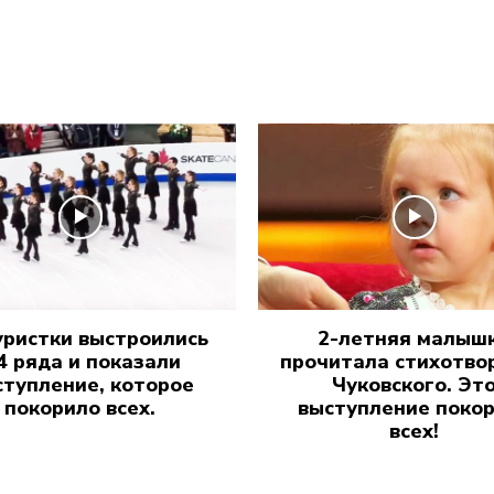
ристки выстроились
2-летняя малыш
 4 ряда и показали
прочитала стихотво
ступление, которое
Чуковского. Эт
покорило всех.
выступление поко
всех!