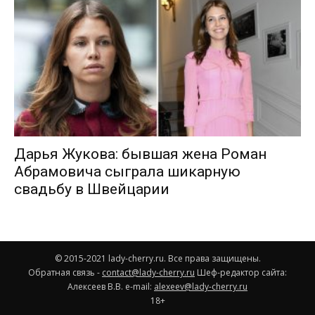
Дарья Жукова: бывшая жена Роман
Абрамовича сыграла шикарную
свадьбу в Швейцарии
© 2015-2021 lady-cherry.ru. Все права защищены.
Обратная связь -
contact@lady-cherry.ru
Шеф-редактор сайта:
Алексеев В.В. e-mail:
alexeev@lady-cherry.ru
18+