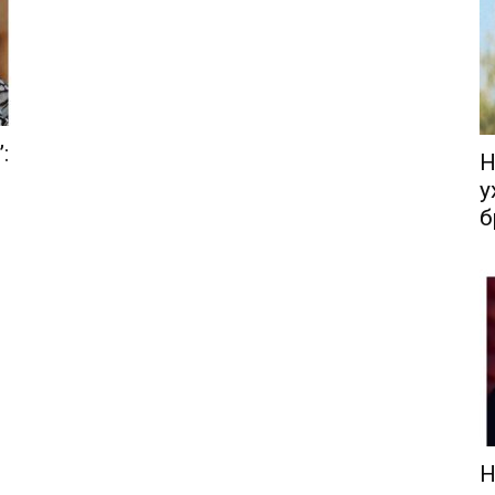
:
Н
у
б
Н