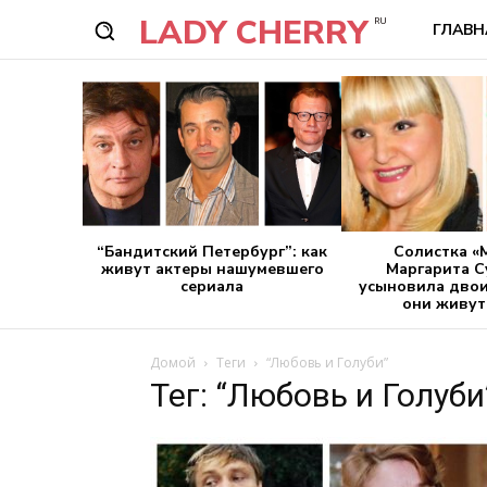
LADY CHERRY
RU
ГЛАВН
“Бандитский Петербург”: как
Солистка «
живут актеры нашумевшего
Маргарита С
сериала
усыновила двои
они живут
Домой
Теги
“Любовь и Голуби”
Тег: “Любовь и Голуби