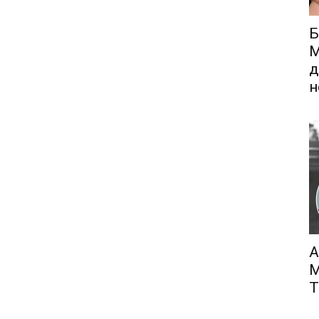
Б
М
д
н
А
М
Т