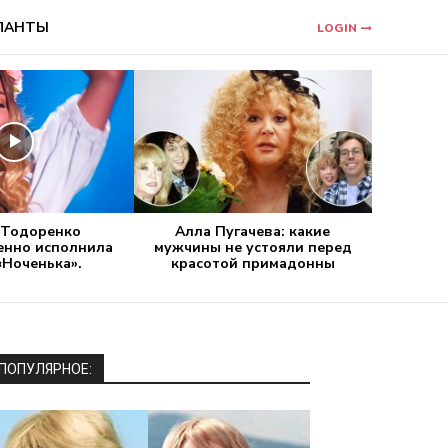
ЛАНТЫ
LOGIN
 Тодоренко
Алла Пугачева: какие
енно исполнила
мужчины не устояли перед
«Ноченька».
красотой примадонны
ПОПУЛЯРНОЕ: