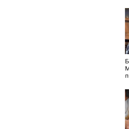
Б
М
п