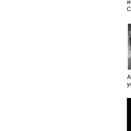
и
С
А
у