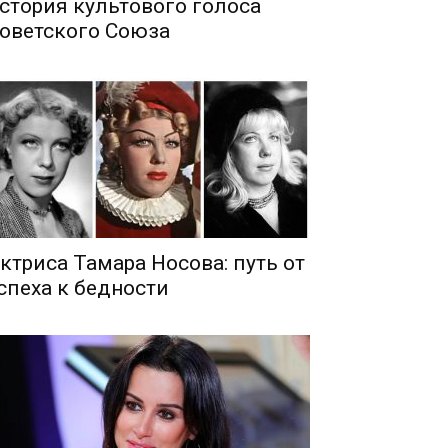
стория культового голоса
оветского Союза
ктриса Тамара Носова: путь от
спеха к бедности