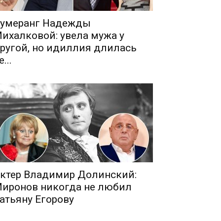
умеранг Надежды
ихалковой: увела мужа у
ругой, но идиллия длилась
е...
ктер Владимир Долинский:
иронов никогда не любил
атьяну Егорову