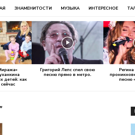
АЯ
ЗНАМЕНИТОСТИ
МУЗЫКА
ИНТЕРЕСНОЕ
ТА
Миража»
Григорий Лепс спел свою
Регина
уханкина
песню прямо в метро.
проникнов
х детей: как
песню 
 сейчас
”