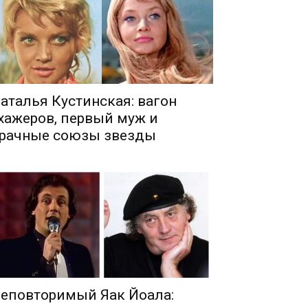
аталья Кустинская: вагон
хажеров, первый муж и
рачные союзы звезды
еповторимый Яак Йоала: