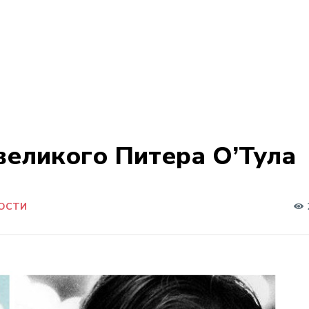
еликого Питера О’Тула
ОСТИ