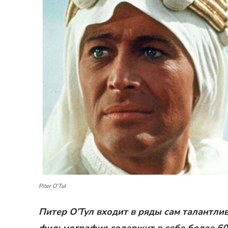
Piter O’Tul
Питер О’Тул входит в ряды сам талантлив