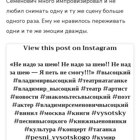
Семенович много импровизировал и не
любил снимать одну и ту же сцену больше
одного раза. Ему не нравилось переживать
одни и те же эмоции дважды.
View this post on Instagram
«Не надо за шею! Не надо за шею!! Не над
за шею — Я петь не смогу!!!» #высоцкий
#владимирвысоцкий #театрнатаганке
#владимир_высоцкий #театр #артист
#новости #знакомьтесьвысоцкий #поэт
#актер #владимирсеменовичвысоцкий
#винил #москва #книги #vysotsky
#песнивысоцкого #книжныеновинки
#культура #концерт #таганка
#pesni_vysotskogo #кумир