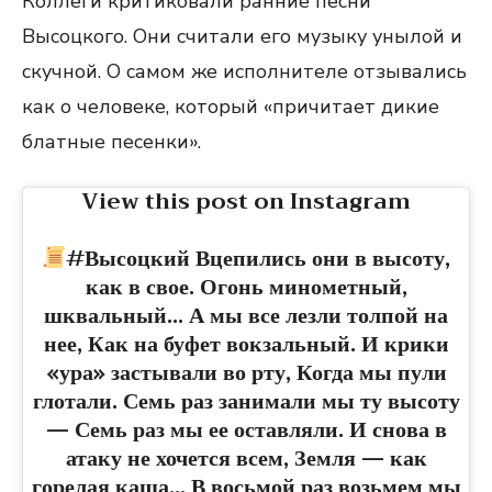
Коллеги критиковали ранние песни
Высоцкого. Они считали его музыку унылой и
скучной. О самом же исполнителе отзывались
как о человеке, который «причитает дикие
блатные песенки».
View this post on Instagram
#Высоцкий Вцепились они в высоту,
как в свое. Огонь минометный,
шквальный… А мы все лезли толпой на
нее, Как на буфет вокзальный. И крики
«ура» застывали во рту, Когда мы пули
глотали. Семь раз занимали мы ту высоту
— Семь раз мы ее оставляли. И снова в
атаку не хочется всем, Земля — как
горелая каша… В восьмой раз возьмем мы