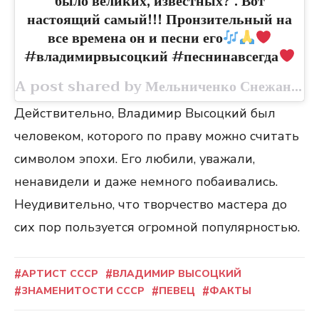
было великих, известных? . Вот
настоящий самый!!! Пронзительный на
все времена он и песни его
#владимирвысоцкий #песнинавсегда
A post shared by Мельниченко Снежана (@yantau_doc) on Jul 26, 2020 at 10:27am PDT
Действительно, Владимир Высоцкий был
человеком, которого по праву можно считать
символом эпохи. Его любили, уважали,
ненавидели и даже немного побаивались.
Неудивительно, что творчество мастера до
сих пор пользуется огромной популярностью.
АРТИСТ СССР
ВЛАДИМИР ВЫСОЦКИЙ
ЗНАМЕНИТОСТИ СССР
ПЕВЕЦ
ФАКТЫ