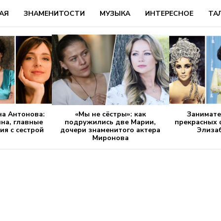
АЯ
ЗНАМЕНИТОСТИ
МУЗЫКА
ИНТЕРЕСНОЕ
ТА
на Антонова:
«Мы не сёстры»: как
Занимате
на, главные
подружились две Марии,
прекрасных 
ия с сестрой
дочери знаменитого актера
Элиза
Миронова