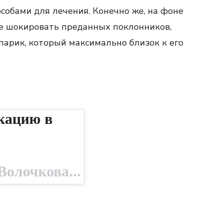
собами для лечения. Конечно же, на фоне
 не шокировать преданных поклонников,
арик, который максимально близок к его
кацию в
Публикация от Анастасия Волочкова (@volochkova_art)