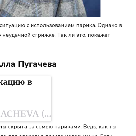
ситуацию с использованием парика. Однако в
 неудачной стрижке. Так ли это, покажет
Алла Пугачева
кацию в
Публикация от ALLA PUGACHEVA (@alla_orfey)
ны
скрыта за семью париками. Ведь, как ты