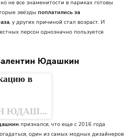
о не все знаменитости в париках готовы
оторые звёзды
поплатились за
аза
, у других причиной стал возраст. И
вестных персон однозначно пользуется
 Валентин Юдашкин
кацию в
Публикация от ВАЛЕНТИН ЮДАШКИН (@vyudashkin)
дашкин
признался, что еще с 2016 года
догадаться, один из самых модных дизайнеров