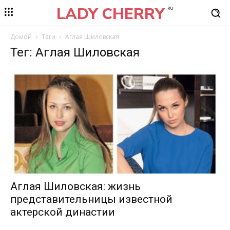
LADY CHERRY
RU
Домой
Теги
Аглая Шиловская
Тег: Аглая Шиловская
Аглая Шиловская: жизнь
представительницы известной
актерской династии