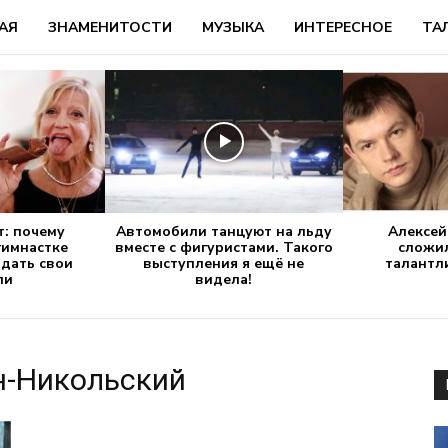
АЯ
ЗНАМЕНИТОСТИ
МУЗЫКА
ИНТЕРЕСНОЕ
ТА
т: почему
Автомобили танцуют на льду
Алексей
гимнастке
вместе с фигуристами. Такого
сложи
дать свои
выступления я ещё не
талантл
ли
видела!
н-Никольский