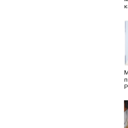
к
М
п
Р