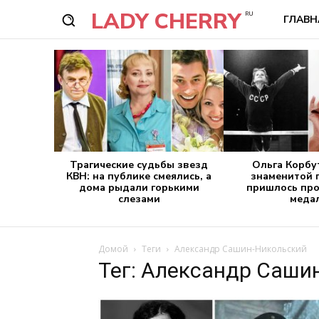
LADY CHERRY
RU
ГЛАВН
Трагические судьбы звезд
Ольга Корбу
КВН: на публике смеялись, а
знаменитой 
дома рыдали горькими
пришлось про
слезами
меда
Домой
Теги
Александр Сашин-Никольский
Тег: Александр Саши