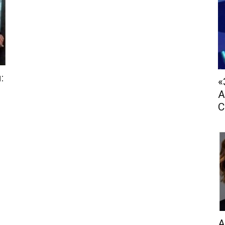
:
«
А
С
А