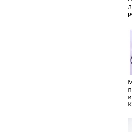
л
р
М
п
и
К