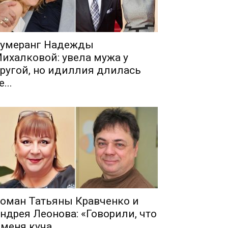
умеранг Надежды
ихалковой: увела мужа у
ругой, но идиллия длилась
е...
оман Татьяны Кравченко и
ндрея Леонова: «Говорили, что
 меня куча...