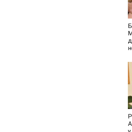
Б
М
д
н
Р
А
у