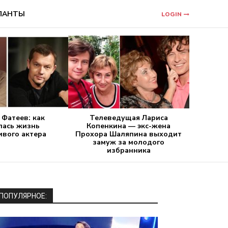
ЛАНТЫ
LOGIN
 Фатеев: как
Телеведущая Лариса
лась жизнь
Копенкина — экс-жена
ивого актера
Прохора Шаляпина выходит
замуж за молодого
избранника
ПОПУЛЯРНОЕ: