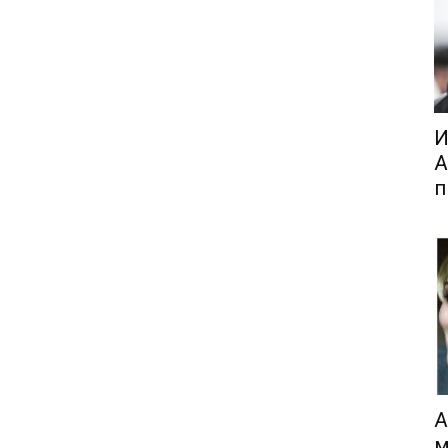
И
А
п
А
м