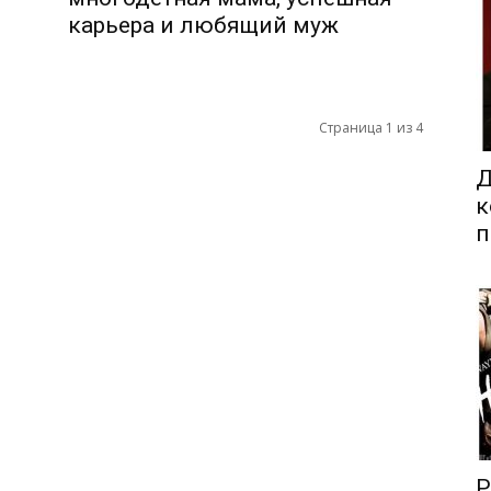
карьера и любящий муж
Страница 1 из 4
Д
к
п
Р