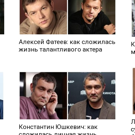
Алексей Фатеев: как сложилась
К
жизнь талантливого актера
м
Л
Константин Юшкевич: как
с
сложилась личная жизнь