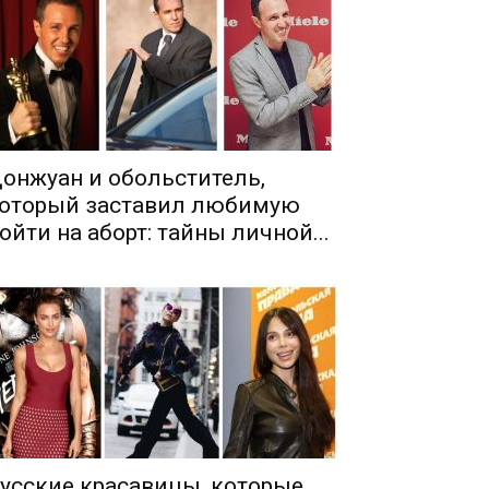
онжуан и обольститель,
оторый заставил любимую
ойти на аборт: тайны личной...
усские красавицы, которые