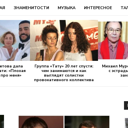
АЯ
ЗНАМЕНИТОСТИ
МУЗЫКА
ИНТЕРЕСНОЕ
ТА
етова дала
Группа «Тату» 20 лет спустя:
Михаил Муро
ати: «Плохая
чем занимаются и как
с эстрады
 про меня»
выглядят солистки
зан
провокативного коллектива