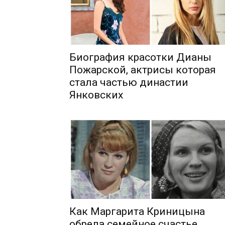
Биография красотки Дианы
Пожарской, актрисы которая
стала частью династии
Янковских
Как Маргарита Криницына
обрела семейное счастье