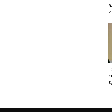
з
и
С
«
д