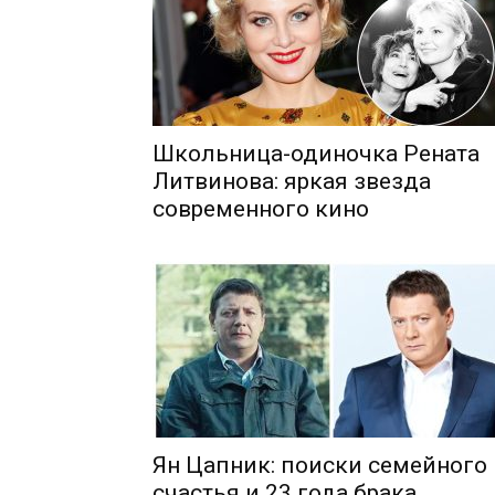
Школьница-одиночка Рената
Литвинова: яркая звезда
современного кино
Ян Цапник: поиски семейного
счастья и 23 года брака