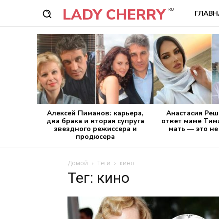
LADY CHERRY
RU
ГЛАВН
Алексей Пиманов: карьера,
Анастасия Реш
два брака и вторая супруга
ответ маме Тим
звездного режиссера и
мать — это не
продюсера
Домой
Теги
кино
Тег: кино