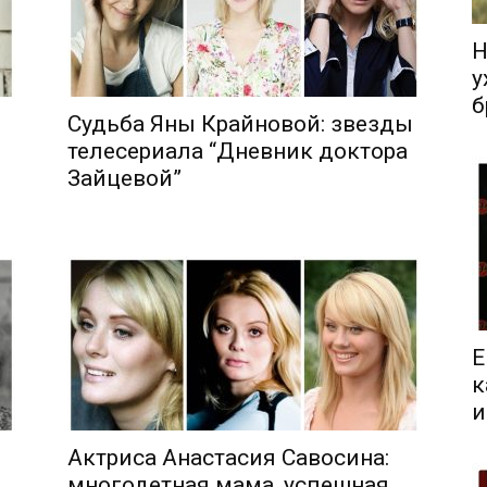
Н
у
б
Судьба Яны Крайновой: звезды
телесериала “Дневник доктора
Зайцевой”
Е
к
и
Актриса Анастасия Савосина:
многодетная мама, успешная