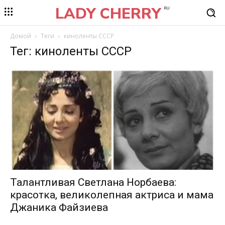
LADY CHERRY
RU
Домой
Теги
киноленты СССР
Тег: киноленты СССР
Талантливая Светлана Норбаева:
красотка, великолепная актриса и мама
Джаника Файзиева