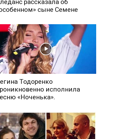
леданс рассказала об
особенном» сыне Семене
егина Тодоренко
роникновенно исполнила
есню «Ноченька».