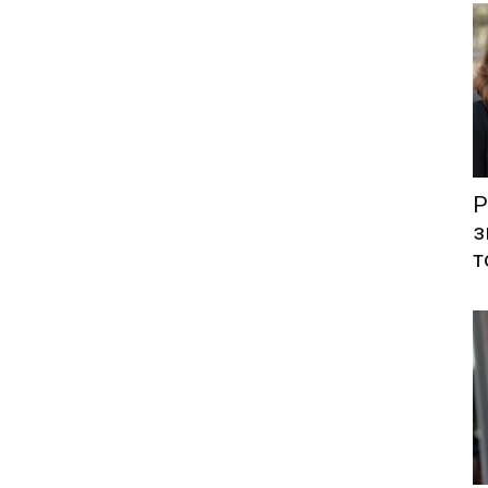
Р
з
т