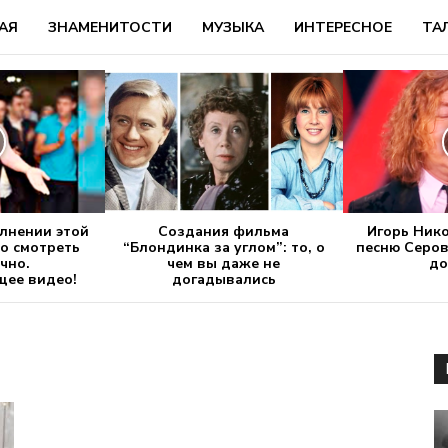
АЯ
ЗНАМЕНИТОСТИ
МУЗЫКА
ИНТЕРЕСНОЕ
ТА
олнении этой
Создания фильма
Игорь Ник
о смотреть
“Блондинка за углом”: то, о
песню Серов
чно.
чем вы даже не
до
ее видео!
догадывались