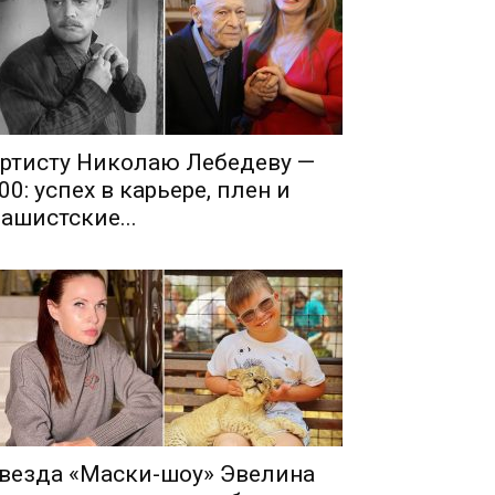
ртисту Николаю Лебедеву —
00: успех в карьере, плен и
ашистские...
везда «Маски-шоу» Эвелина