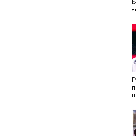
Б
«
Р
п
п