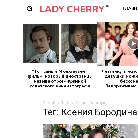
LADY CHERRY
RU
ГЛАВН
“Тот самый Мюнхгаузен”:
Лезгинку в исп
фильм, который иностранцы
девушки можн
называют жемчужиной
бесконе
советского кинематографа
Завораживающ
Домой
Теги
Ксения Бородина
Тег: Ксения Бородина