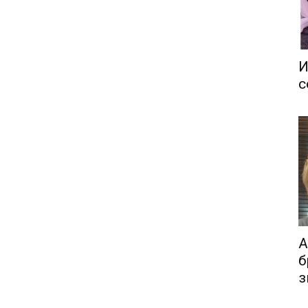
И
с
А
б
з