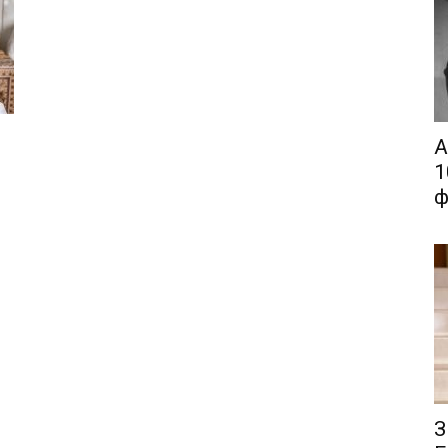
А
1
ф
З