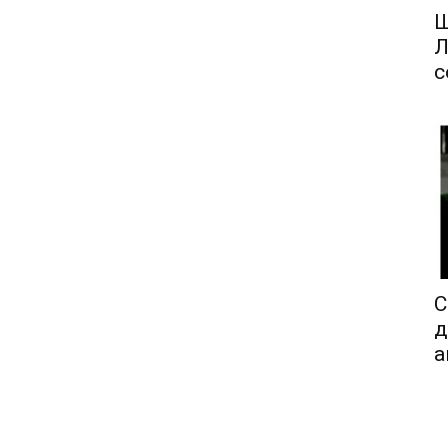
Ш
Л
с
С
д
а