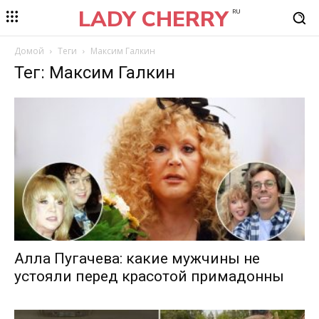
LADY CHERRY
RU
Домой
Теги
Максим Галкин
Тег: Максим Галкин
Алла Пугачева: какие мужчины не
устояли перед красотой примадонны