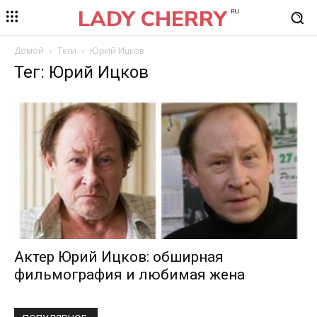
LADY CHERRY
RU
Домой
Теги
Юрий Ицков
Тег: Юрий Ицков
Актер Юрий Ицков: обширная
фильмография и любимая жена