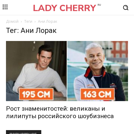
LADY CHERRY
RU
Домой
Теги
Ани Лорак
Тег: Ани Лорак
Рост знаменитостей: великаны и
лилипуты российского шоубизнеса