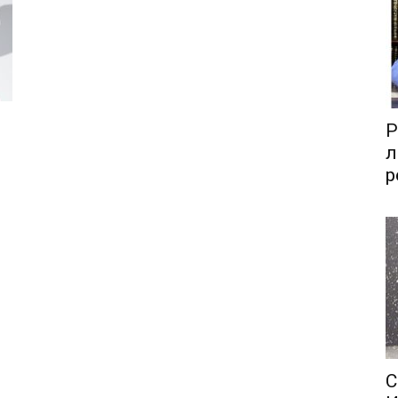
Р
л
р
С