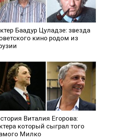
ктер Баадур Цуладзе: звезда
оветского кино родом из
рузии
стория Виталия Егорова:
ктера который сыграл того
амого Милко