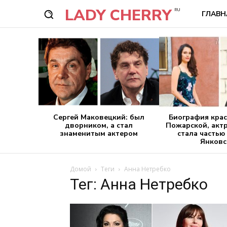
LADY CHERRY
RU
ГЛАВН
Сергей Маковецкий: был
Биография кра
дворником, а стал
Пожарской, акт
знаменитым актером
стала частью
Янковс
Домой
Теги
Анна Нетребко
Тег: Анна Нетребко