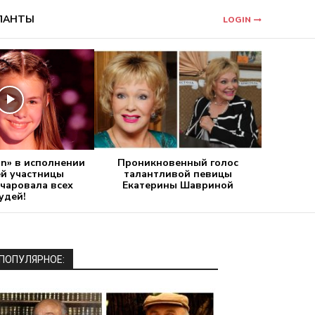
ЛАНТЫ
LOGIN
n» в исполнении
Проникновенный голос
ей участницы
талантливой певицы
очаровала всех
Екатерины Шавриной
удей!
ПОПУЛЯРНОЕ: