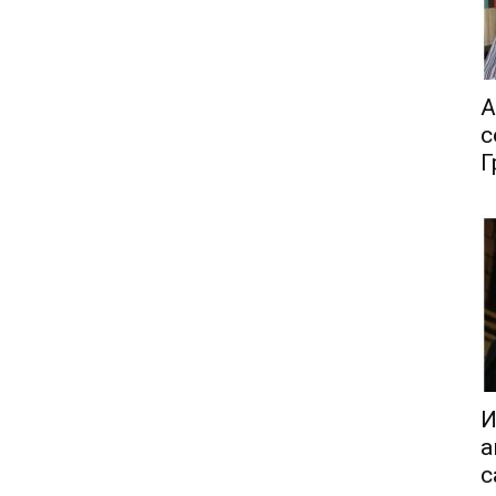
А
с
Г
И
а
с