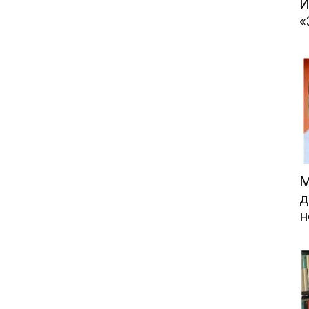
И
«
М
д
н