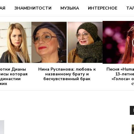
АЯ
ЗНАМЕНИТОСТИ
МУЗЫКА
ИНТЕРЕСНОЕ
ТА
сотки Дианы
Нина Русланова: любовь к
Песня «Huma
рисы которая
названному брату и
13-летн
 династии
бесчувственный брак
«Голоса» 
ких
с