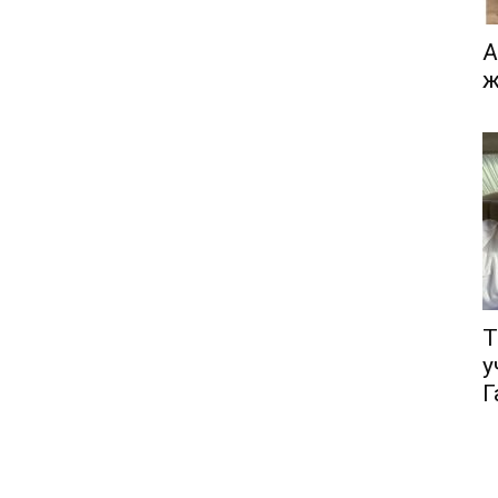
А
ж
Т
у
Г