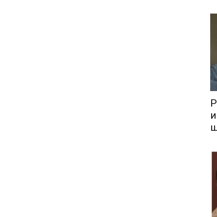
Р
и
ш