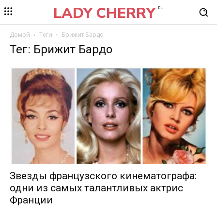
LADY CHERRY
RU
Домой
Теги
Брижит Бардо
Тег: Брижит Бардо
Звезды французского кинематографа:
одни из самых талантливых актрис
Франции