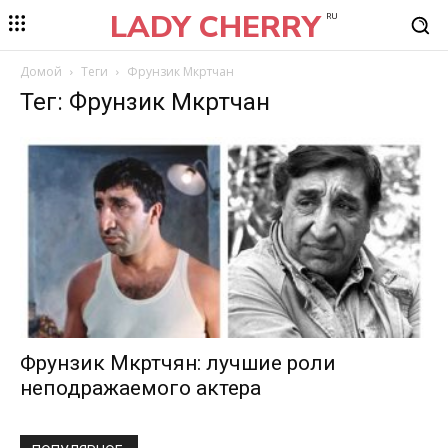
LADY CHERRY
RU
Домой
Теги
Фрунзик Мкртчан
Тег: Фрунзик Мкртчан
Фрунзик Мкртчян: лучшие роли
неподражаемого актера