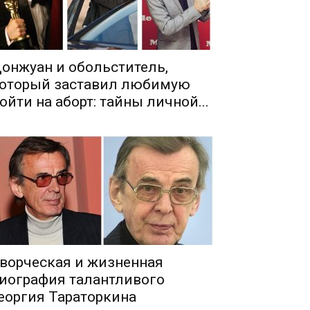
онжуан и обольститель,
оторый заставил любимую
ойти на аборт: тайны личной...
ворческая и жизненная
иография талантливого
еоргия Тараторкина