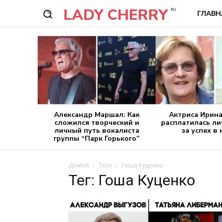
LADY CHERRY
RU
ГЛАВН
Александр Маршал: Как
Актриса Ирина
сложился творческий и
расплатилась л
личный путь вокалиста
за успех в
группы “Парк Горького”
Домой
Теги
Гоша Куценко
Тег: Гоша Куценко