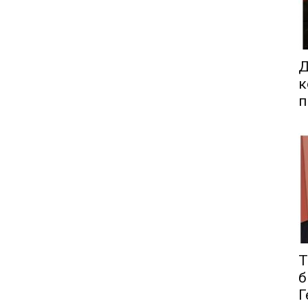
Д
к
п
Т
б
Г