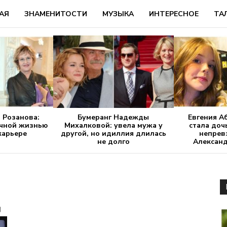
АЯ
ЗНАМЕНИТОСТИ
МУЗЫКА
ИНТЕРЕСНОЕ
ТА
 Розанова:
Бумеранг Надежды
Евгения А
ичной жизнью
Михалковой: увела мужа у
стала доч
 карьере
другой, но идиллия длилась
непрев
не долго
Алексан