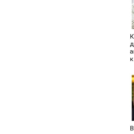
К
д
а
к
В