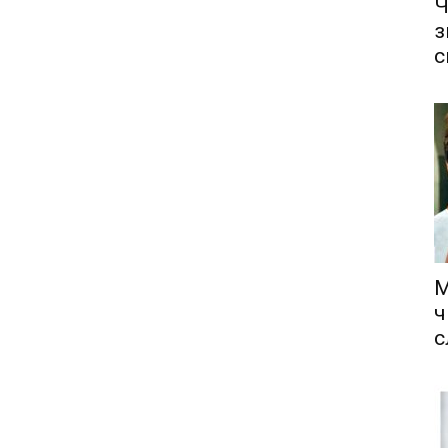
Ч
з
с
М
ч
с