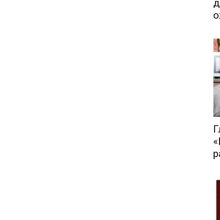
д
о
Г
«
р