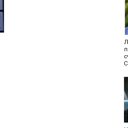
Л
п
с
С